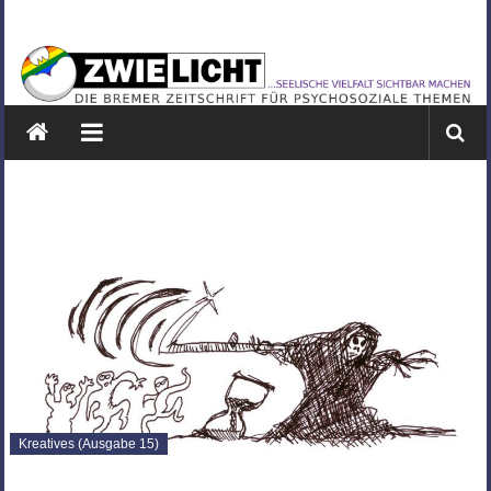
Zum
ZWIELICHT
Inhalt
springen
BREMEN
DIE
BREMER
ZEITSCHRIFT
FÜR
PSYCHOSOZIALE
THEMEN
Kreatives (Ausgabe 15)