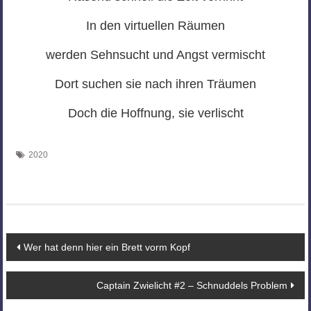
In den virtuellen Räumen
werden Sehnsucht und Angst vermischt
Dort suchen sie nach ihren Träumen
Doch die Hoffnung, sie verlischt
2020
Beitragsnavigation
Wer hat denn hier ein Brett vorm Kopf
Captain Zwielicht #2 – Schnuddels Problem