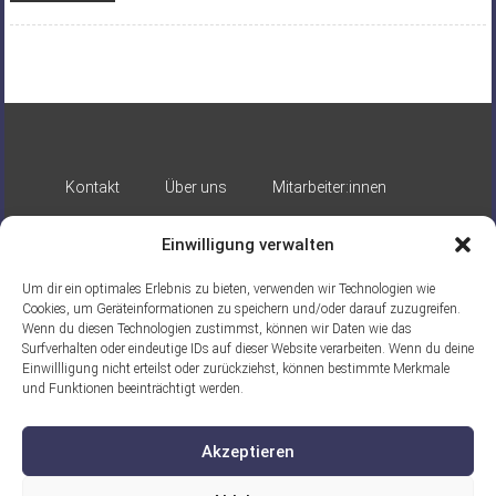
Kontakt
Über uns
Mitarbeiter:innen
Impressum
Datenschutz
Einwilligung verwalten
Um dir ein optimales Erlebnis zu bieten, verwenden wir Technologien wie
Cookies, um Geräteinformationen zu speichern und/oder darauf zuzugreifen.
Wenn du diesen Technologien zustimmst, können wir Daten wie das
Surfverhalten oder eindeutige IDs auf dieser Website verarbeiten. Wenn du deine
Einwillligung nicht erteilst oder zurückziehst, können bestimmte Merkmale
Gefördert durch:
und Funktionen beeinträchtigt werden.
Akzeptieren