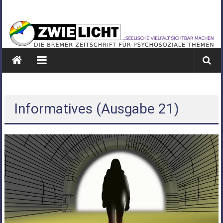
Zum
ZWIELICHT
Inhalt
springen
BREMEN
DIE
BREMER
ZEITSCHRIFT
FÜR
PSYCHOSOZIALE
Informatives (Ausgabe 21)
THEMEN