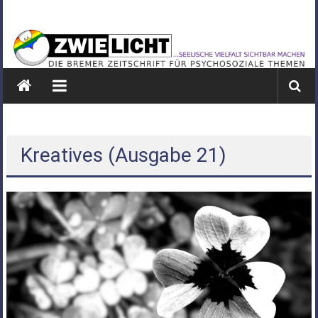
Zum
ZWIELICHT
Inhalt
springen
BREMEN
DIE
BREMER
ZEITSCHRIFT
FÜR
PSYCHOSOZIALE
Kreatives (Ausgabe 21)
THEMEN