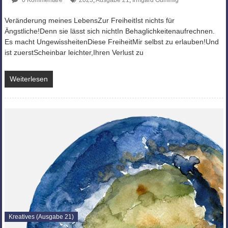
0 Kommentare
2023
,
Ausgabe 21
,
Irmgard Gummig
Veränderung meines LebensZur FreiheitIst nichts für
Ängstliche!Denn sie lässt sich nichtIn Behaglichkeitenaufrechnen.
Es macht UngewissheitenDiese FreiheitMir selbst zu erlauben!Und
ist zuerstScheinbar leichter,Ihren Verlust zu
Weiterlesen
Kreatives (Ausgabe 21)