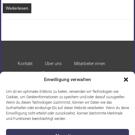
Weiterlesen
Kontakt
Über uns
Mitarbeiter:innen
Impressum
Datenschutz
Einwilligung verwalten
Um dir ein optimales Erlebnis zu bieten, verwenden wir Technologien wie
Cookies, um Geräteinformationen zu speichern und/oder darauf zuzugreifen.
Wenn du diesen Technologien zustimmst, können wir Daten wie das
Surfverhalten oder eindeutige IDs auf dieser Website verarbeiten. Wenn du deine
Einwillligung nicht erteilst oder zurückziehst, können bestimmte Merkmale
Gefördert durch:
und Funktionen beeinträchtigt werden.