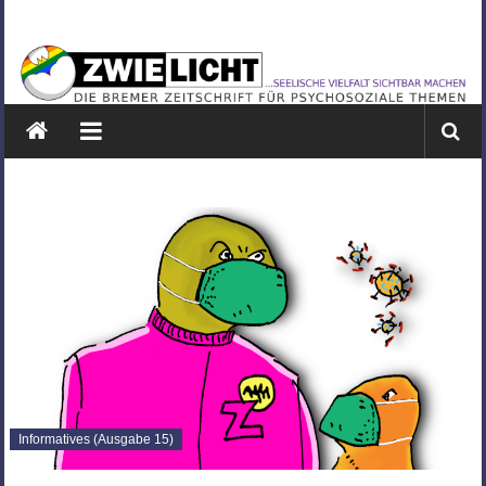
Zum
ZWIELICHT
Inhalt
springen
BREMEN
DIE
BREMER
ZEITSCHRIFT
FÜR
PSYCHOSOZIALE
THEMEN
Informatives (Ausgabe 15)