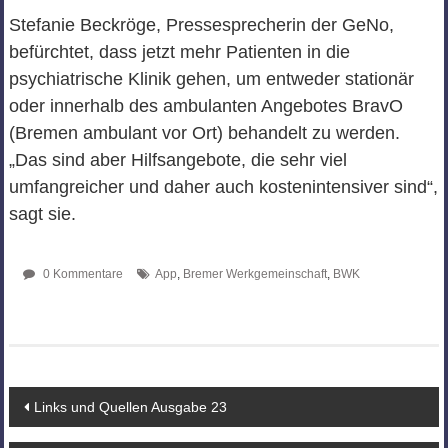
Stefanie Beckröge, Pressesprecherin der GeNo,
befürchtet, dass jetzt mehr Patienten in die
psychiatrische Klinik gehen, um entweder stationär
oder innerhalb des ambulanten Angebotes BravO
(Bremen ambulant vor Ort) behandelt zu werden.
„Das sind aber Hilfsangebote, die sehr viel
umfangreicher und daher auch kostenintensiver sind“,
sagt sie.
0 Kommentare
App
,
Bremer Werkgemeinschaft
,
BWK
Beitragsnavigation
Links und Quellen Ausgabe 23