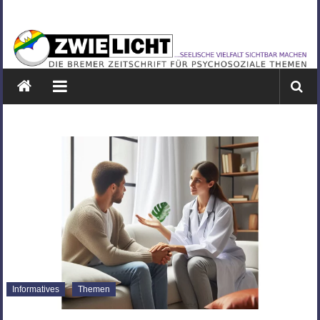
Zum
ZWIELICHT
Inhalt
springen
BREMEN
DIE
BREMER
ZEITSCHRIFT
FÜR
PSYCHOSOZIALE
THEMEN
Informatives
Themen