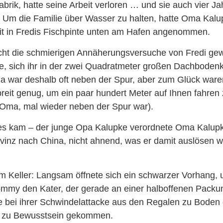
brik, hatte seine Arbeit verloren … und sie auch vier Ja
 Um die Familie über Wasser zu halten, hatte Oma Kalu
eit in Fredis Fischpinte unten am Hafen angenommen.
cht die schmierigen Annäherungsversuche von Fredi ge
te, sich ihr in der zwei Quadratmeter großen Dachboden
 war deshalb oft neben der Spur, aber zum Glück waren
eit genug, um ein paar hundert Meter auf Ihnen fahren
Oma, mal wieder neben der Spur war).
es kam – der junge Opa Kalupke verordnete Oma Kalupk
ovinz nach China, nicht ahnend, was er damit auslösen
 Keller: Langsam öffnete sich ein schwarzer Vorhang, u
hommy den Kater, der gerade an einer halboffenen Packun
 bei ihrer Schwindelattacke aus den Regalen zu Boden g
 zu Bewusstsein gekommen.