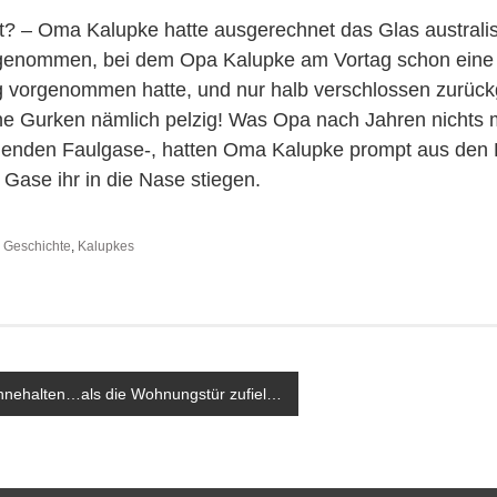
t? – Oma Kalupke hatte ausgerechnet das Glas austral
genommen, bei dem Opa Kalupke am Vortag schon eine
 vorgenommen hatte, und nur halb verschlossen zurückge
e Gurken nämlich pelzig! Was Opa nach Jahren nichts
echenden Faulgase-, hatten Oma Kalupke prompt aus den 
 Gase ihr in die Nase stiegen.
,
Geschichte
,
Kalupkes
avigation
Innehalten…als die Wohnungstür zufiel…