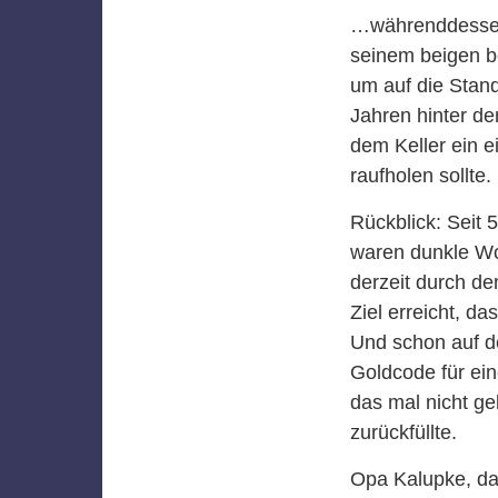
…währenddessen
seinem beigen b
um auf die Stand
Jahren hinter d
dem Keller ein e
raufholen sollte.
Rückblick: Seit 
waren dunkle Wo
derzeit durch d
Ziel erreicht, d
Und schon auf d
Goldcode für ei
das mal nicht ge
zurückfüllte.
Opa Kalupke, da