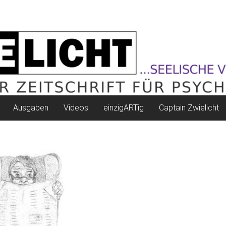
Ausgaben
Videos
einzigARTig
Captain Zwielicht