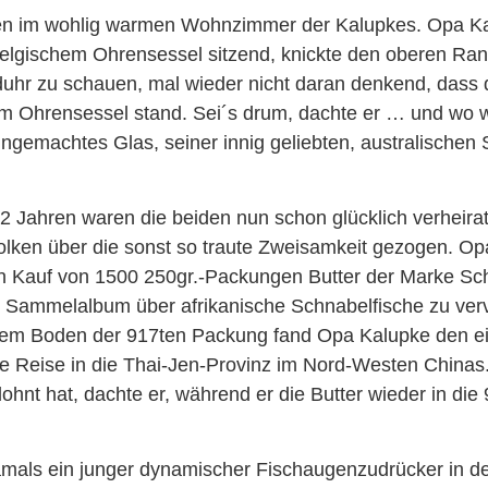
 im wohlig warmen Wohnzimmer der Kalupkes. Opa Kal
elgischem Ohrensessel sitzend, knickte den oberen Ran
uhr zu schauen, mal wieder nicht daran denkend, dass d
em Ohrensessel stand. Sei´s drum, dachte er … und wo 
ingemachtes Glas, seiner innig geliebten, australischen
52 Jahren waren die beiden nun schon glücklich verheirat
lken über die sonst so traute Zweisamkeit gezogen. Op
en Kauf von 1500 250gr.-Packungen Butter der Marke Sc
as Sammelalbum über afrikanische Schnabelfische zu verv
em Boden der 917ten Packung fand Opa Kalupke den e
ne Reise in die Thai-Jen-Provinz im Nord-Westen Chinas
lohnt hat, dachte er, während er die Butter wieder in di
mals ein junger dynamischer Fischaugenzudrücker in de