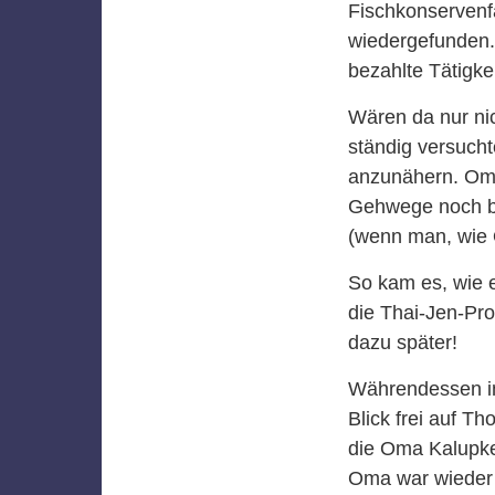
Fischkonservenfa
wiedergefunden.
bezahlte Tätigk
Wären da nur ni
ständig versuch
anzunähern. Oma
Gehwege noch br
(wenn man, wie 
So kam es, wie 
die Thai-Jen-Pr
dazu später!
Währendessen im
Blick frei auf T
die Oma Kalupke
Oma war wieder