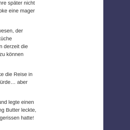
hre später nicht
pke eine mager
wesen, der
küche
 derzeit die
 zu können
e die Reise in
 würde… aber
nd legte einen
g Butter leckte,
erissen hatte!