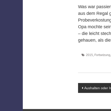
Was war passier
aus dem Regal 
Probeverkostung
Opa mochte sein
– die leicht st
gehauen, als die
2015
,
Fortsetzung
Beitragsn
Aushalten oder 