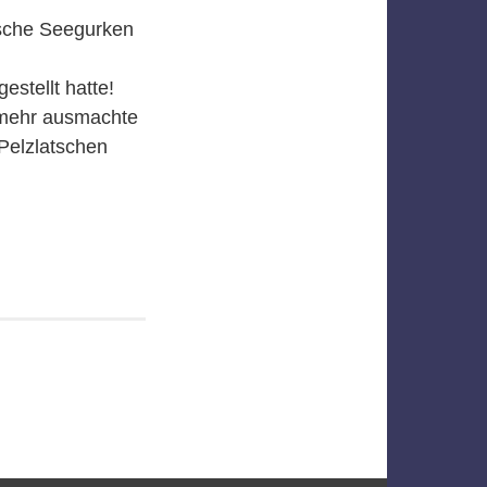
ische Seegurken
stellt hatte!
 mehr ausmachte
Pelzlatschen