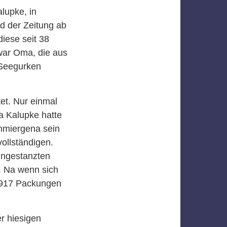
upke, in
d der Zeitung ab
iese seit 38
war Oma, die aus
 Seegurken
et. Nur einmal
a Kalupke hatte
hmiergena sein
ollständigen.
ingestanzten
. Na wenn sich
e 917 Packungen
r hiesigen