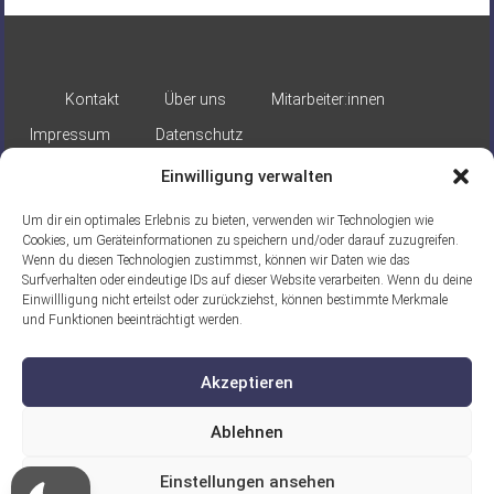
Kontakt
Über uns
Mitarbeiter:innen
Impressum
Datenschutz
Einwilligung verwalten
Um dir ein optimales Erlebnis zu bieten, verwenden wir Technologien wie
Cookies, um Geräteinformationen zu speichern und/oder darauf zuzugreifen.
Wenn du diesen Technologien zustimmst, können wir Daten wie das
Surfverhalten oder eindeutige IDs auf dieser Website verarbeiten. Wenn du deine
Gefördert durch:
Einwillligung nicht erteilst oder zurückziehst, können bestimmte Merkmale
und Funktionen beeinträchtigt werden.
Akzeptieren
Ablehnen
Ein Projekt der ASB Seelische
Einstellungen ansehen