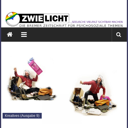
Zum
ZWIELICHT
Inhalt
springen
BREMEN
DIE
BREMER
ZEITSCHRIFT
FÜR
PSYCHOSOZIALE
THEMEN
Kreatives (Ausgabe 9)