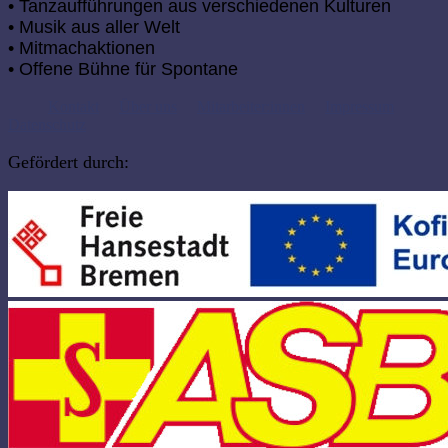
• Tanzaufführungen aus verschiedenen Kulturen
• Musik aus aller Welt
• Mitmachaktionen
• Offene Bühne für Spontane
Kontakt
Über uns
Mitarbeiter:innen
Impressum
Datenschutz
Gefördert durch: