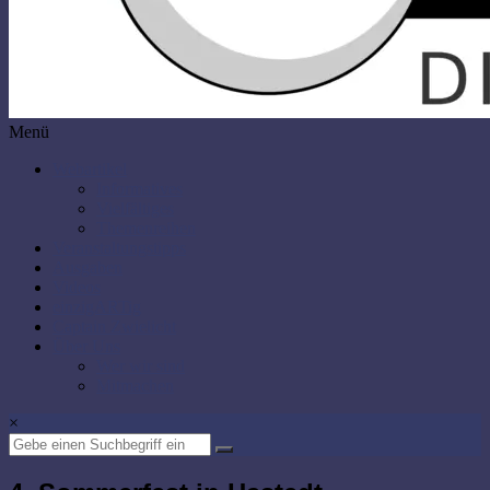
Menü
Webartikel
Informatives
Vielfältiges
Themenreihen
Veranstaltungstipps
Ausgaben
Videos
einzigARTig
Captain Zwielicht
Über Uns
Wer wir sind
Mitmachen
×