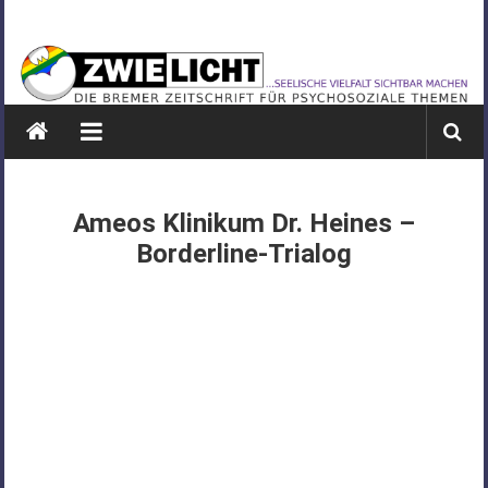
Zum
ZWIELICHT
Inhalt
springen
BREMEN
DIE
BREMER
ZEITSCHRIFT
FÜR
Ameos Klinikum Dr. Heines –
PSYCHOSOZIALE
Borderline-Trialog
THEMEN