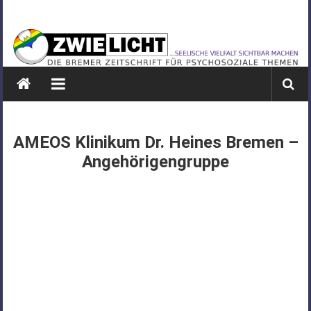
Zum
ZWIELICHT
Inhalt
springen
BREMEN
DIE
BREMER
ZEITSCHRIFT
FÜR
AMEOS Klinikum Dr. Heines Bremen –
PSYCHOSOZIALE
Angehörigengruppe
THEMEN