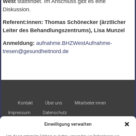
West
stattfindet. Im Anschluss gibt es eine
Diskussion.
Referent:innen: Thomas Schönecker (ärztlicher
Leiter des Behandlungszentrums), Lisa Munzel
Anmeldung:
aufnahme.BHZWestAufnahme-
tresen@gesundheitnord.de
Kontakt
Über uns
Mitarbeiter:innen
Impressum
Datenschutz
Einwilligung verwalten