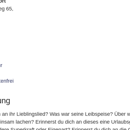
ort
eg 65,
r
enfrei
ung
h an ihr Lieblingslied? Was war seine Leibspeise? Über 
einsam lachen? Erinnerst du dich an dieses eine Urlaub
ere Superkraft oder Eigenart? Erinnerst du dich an die 