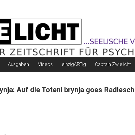
Ausgaben
Videos
einzigARTig
Captain Zwielicht
ynja: Auf die Toten! brynja goes Radiesc