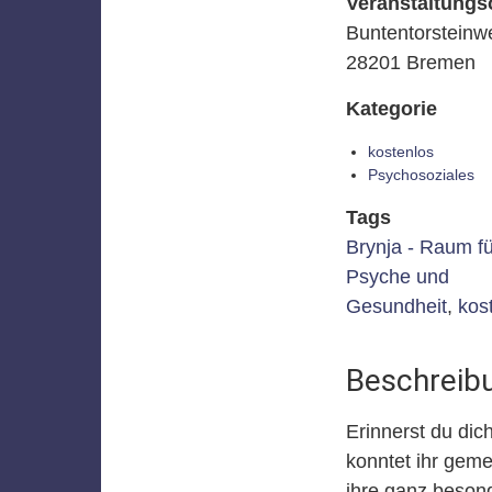
Veranstaltungs
Buntentorsteinw
28201 Bremen
Kategorie
kostenlos
Psychosoziales
Tags
Brynja - Raum fü
Psyche und
Gesundheit
,
kost
Beschreib
Erinnerst du dic
konntet ihr gem
ihre ganz besond