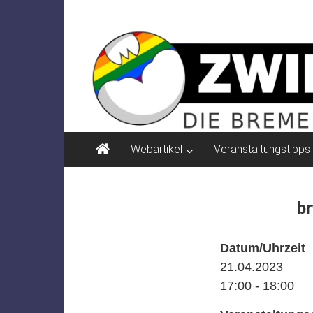
Zum
ZWIELICHT
Inhalt
springen
BREMEN
DIE
BREMER
ZEITSCHRIFT
FÜR
PSYCHOSOZIALE
Webartikel
Veranstaltungstipps
THEMEN
br
Datum/Uhrzeit
21.04.2023
17:00 - 18:00