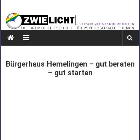
Zum
ZWIELICHT
Inhalt
springen
BREMEN
DIE
BREMER
ZEITSCHRIFT
FÜR
Bürgerhaus Hemelingen – gut beraten
PSYCHOSOZIALE
– gut starten
THEMEN