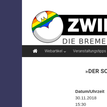
Zum
ZWIELICHT
Inhalt
springen
BREMEN
DIE
BREMER
ZEITSCHRIFT
FÜR
PSYCHOSOZIALE
Webartikel
Veranstaltungstipps
THEMEN
»DER S
Datum/Uhrzeit
30.11.2018
15:30