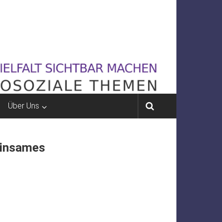
Über Uns
insames