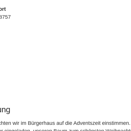
ort
28757
ung
en wir im Bürgerhaus auf die Adventszeit einstimmen. 
er eingeladen, unseren Baum zum schönsten Weihnacht