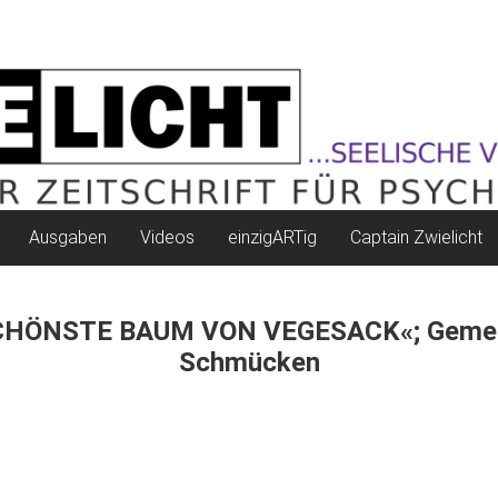
Ausgaben
Videos
einzigARTig
Captain Zwielicht
CHÖNSTE BAUM VON VEGESACK«; Geme
Schmücken