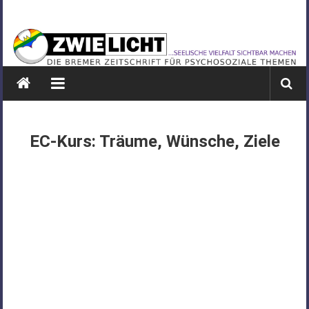
Zum
ZWIELICHT
Inhalt
springen
BREMEN
DIE
BREMER
ZEITSCHRIFT
FÜR
EC-Kurs: Träume, Wünsche, Ziele
PSYCHOSOZIALE
THEMEN