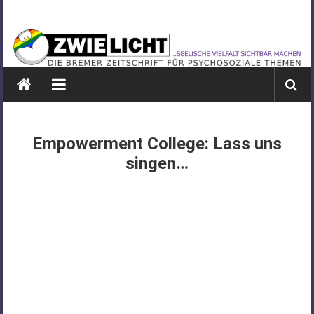
Zum
ZWIELICHT
Inhalt
springen
BREMEN
DIE
BREMER
ZEITSCHRIFT
FÜR
Empowerment College: Lass uns
PSYCHOSOZIALE
singen…
THEMEN