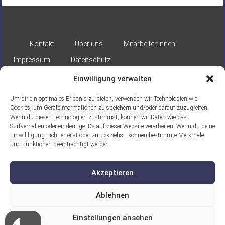
Kontakt
Über uns
Mitarbeiter:innen
Impressum
Datenschutz
Einwilligung verwalten
Um dir ein optimales Erlebnis zu bieten, verwenden wir Technologien wie
Cookies, um Geräteinformationen zu speichern und/oder darauf zuzugreifen.
Wenn du diesen Technologien zustimmst, können wir Daten wie das
Surfverhalten oder eindeutige IDs auf dieser Website verarbeiten. Wenn du deine
Gefördert durch:
Einwillligung nicht erteilst oder zurückziehst, können bestimmte Merkmale
und Funktionen beeinträchtigt werden.
Akzeptieren
Ablehnen
Ein Projekt der ASB Seelische
Einstellungen ansehen