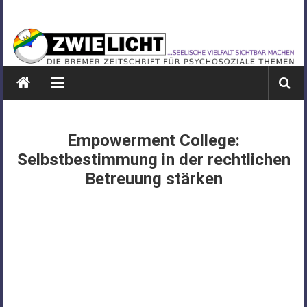
Zum
ZWIELICHT
Inhalt
springen
BREMEN
DIE
BREMER
ZEITSCHRIFT
FÜR
Empowerment College:
PSYCHOSOZIALE
Selbstbestimmung in der rechtlichen
THEMEN
Betreuung stärken