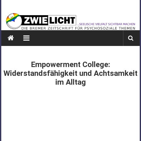
Zum
ZWIELICHT
Inhalt
springen
BREMEN
DIE
BREMER
ZEITSCHRIFT
FÜR
Empowerment College:
PSYCHOSOZIALE
Widerstandsfähigkeit und Achtsamkeit
THEMEN
im Alltag