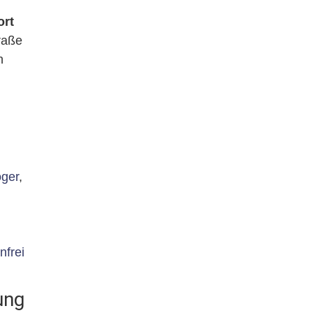
ort
raße
n
öger
,
nfrei
ung