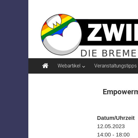
Zum
ZWIELICHT
Inhalt
springen
BREMEN
DIE
BREMER
ZEITSCHRIFT
FÜR
PSYCHOSOZIALE
Webartikel
Veranstaltungstipps
THEMEN
Empowerme
Datum/Uhrzeit
12.05.2023
14:00 - 18:00