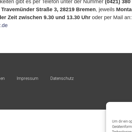
eiten gibt es per Telefon unter der Nummer
(0421) 380
r
Travemünder Straße 3, 28219 Bremen
, jeweils
Monta
er Zeit zwischen 9.30 und 13.30 Uhr
oder per Mail an
.de
nen
Impressum
Datenschutz
Um dir ein o
Geräteinform