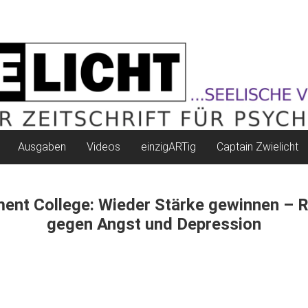
Ausgaben
Videos
einzigARTig
Captain Zwielicht
nt College: Wieder Stärke gewinnen – 
gegen Angst und Depression