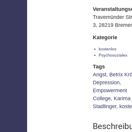
Veranstaltungs
Travemünder St
3, 28219 Breme
Kategorie
kostenlos
Psychosoziales
Tags
Angst
,
Betrix Kr
Depression
,
Empowerment
College
,
Karima
Stadlinger
,
koste
Beschreib