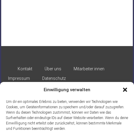
Kontakt
Über uns
Mitarbeiter:innen
Impressum
Datenschutz
Einwilligung verwalten
Um dir ein optimales Erlebnis zu bieten, verwenden wir Technologien wie
Cookies, um Geräteinformationen zu speichern und/oder darauf zuzugreifen.
Wenn du diesen Technologien zustimmst, können wir Daten wie das
Surfverhalten oder eindeutige IDs auf dieser Website verarbeiten. Wenn du deine
Gefördert durch:
Einwillligung nicht erteilst oder zurückziehst, können bestimmte Merkmale
und Funktionen beeinträchtigt werden.