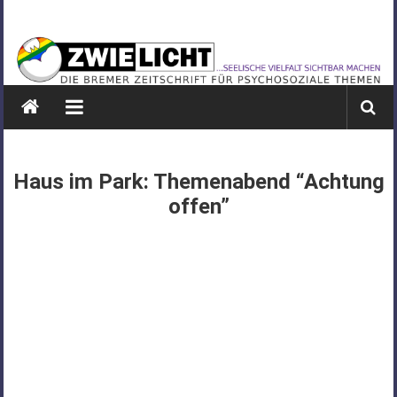
Zum
ZWIELICHT
Inhalt
springen
BREMEN
DIE
BREMER
ZEITSCHRIFT
FÜR
Haus im Park: Themenabend “Achtung
PSYCHOSOZIALE
offen”
THEMEN