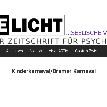
Ausgaben
Videos
einzigARTig
Captain Zwielicht
Kinderkarneval/Bremer Karneval