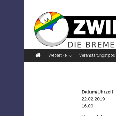
Zum
ZWIELICHT
Inhalt
springen
BREMEN
DIE
BREMER
ZEITSCHRIFT
FÜR
PSYCHOSOZIALE
Webartikel
Veranstaltungstipps
THEMEN
Datum/Uhrzeit
22.02.2019
16:00