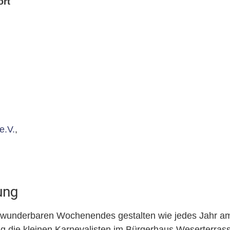
ort
e.V.
,
ung
wunderbaren Wochenendes gestalten wie jedes Jahr a
ag die kleinen Karnevalisten im Bürgerhaus Weserterras