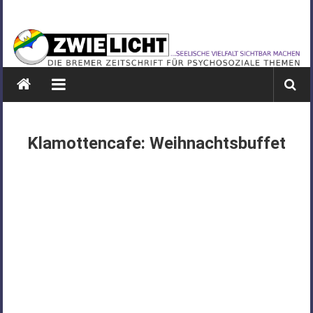
Zum
ZWIELICHT
Inhalt
springen
BREMEN
DIE
BREMER
ZEITSCHRIFT
FÜR
Klamottencafe: Weihnachtsbuffet
PSYCHOSOZIALE
THEMEN