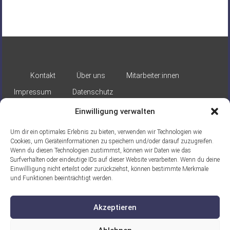
Kontakt
Über uns
Mitarbeiter:innen
Impressum
Datenschutz
Einwilligung verwalten
Um dir ein optimales Erlebnis zu bieten, verwenden wir Technologien wie
Cookies, um Geräteinformationen zu speichern und/oder darauf zuzugreifen.
Wenn du diesen Technologien zustimmst, können wir Daten wie das
Surfverhalten oder eindeutige IDs auf dieser Website verarbeiten. Wenn du deine
Gefördert durch:
Einwillligung nicht erteilst oder zurückziehst, können bestimmte Merkmale
und Funktionen beeinträchtigt werden.
Akzeptieren