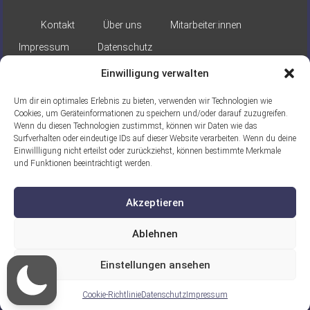
Kontakt
Über uns
Mitarbeiter:innen
Impressum
Datenschutz
Einwilligung verwalten
Um dir ein optimales Erlebnis zu bieten, verwenden wir Technologien wie
Cookies, um Geräteinformationen zu speichern und/oder darauf zuzugreifen.
Wenn du diesen Technologien zustimmst, können wir Daten wie das
Surfverhalten oder eindeutige IDs auf dieser Website verarbeiten. Wenn du deine
Gefördert durch:
Einwillligung nicht erteilst oder zurückziehst, können bestimmte Merkmale
und Funktionen beeinträchtigt werden.
Akzeptieren
Ablehnen
Ein Projekt der ASB Seelische
Einstellungen ansehen
Gesundheit gGmbH
Cookie-Richtlinie
Datenschutz
Impressum