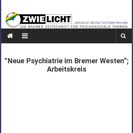
Zum
ZWIELICHT
Inhalt
springen
BREMEN
DIE
BREMER
ZEITSCHRIFT
FÜR
“Neue Psychiatrie im Bremer Westen”;
PSYCHOSOZIALE
Arbeitskreis
THEMEN