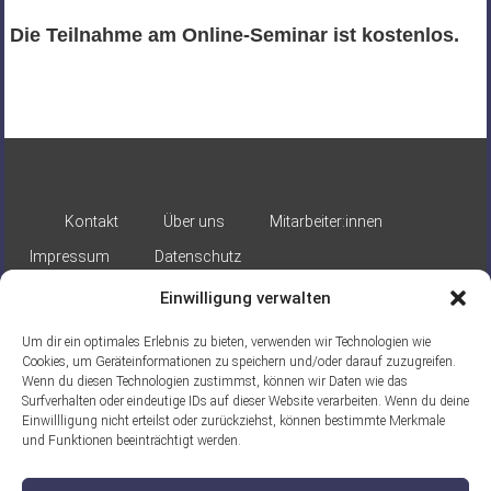
Die Teilnahme am Online-Seminar ist kostenlos.
Kontakt
Über uns
Mitarbeiter:innen
Impressum
Datenschutz
Einwilligung verwalten
Um dir ein optimales Erlebnis zu bieten, verwenden wir Technologien wie
Cookies, um Geräteinformationen zu speichern und/oder darauf zuzugreifen.
Wenn du diesen Technologien zustimmst, können wir Daten wie das
Surfverhalten oder eindeutige IDs auf dieser Website verarbeiten. Wenn du deine
Gefördert durch:
Einwillligung nicht erteilst oder zurückziehst, können bestimmte Merkmale
und Funktionen beeinträchtigt werden.