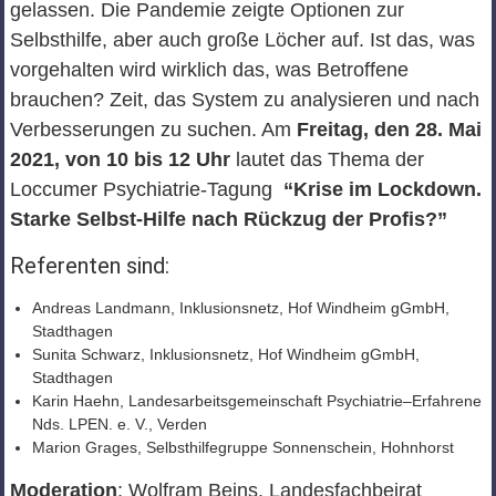
gelassen. Die Pandemie zeigte
Optionen
zur
Selbsthilfe, aber auch große Löcher auf. Ist das, was
vorgehalten wird wirklich das, was B
e
troffene
brauchen? Zeit, das System zu analysieren und nach
Verbesserungen zu suchen. Am
Freitag, den 28. Mai
2021, von 10 bis 12 Uhr
lautet das Thema der
Loccumer Psychiatrie-Tagung
“Krise im Lockdown.
Starke Selbst-Hilfe nach Rückzug der Profis?”
Referenten sind:
Andreas Landmann
,
Inklusionsnetz, Hof Windheim gGmbH,
Stadthagen
Sunita Schwarz
,
Inklusionsnetz, Hof Windheim gGmbH,
Stadthagen
Karin Haehn
,
Landesarbeitsgemeinschaft Psychiatrie
–
Erfahrene
Nds. LPEN. e. V., Verden
Marion Grages
, Selbsthilfegruppe Sonnenschein, Hohnhorst
Moderation
: Wolfram Beins, Landesfachbeirat