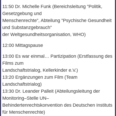
11:50
Dr.
Michelle
Funk
(Bereichsleitung ”Politik,
Gesetzgebung und
Menschenrechte”, Abteilung ”Psychische Gesundheit
und Substanzgebrauch”
d
er Weltgesundheitsorganisation,
WHO)
12:00
Mittagsp
ause
13:0
0
Es
war einmal…
Partizipation
(
Erstfassung des
Film
s zum
Landschaftstrialog, Kellerkinder e.V.
)
13:20
Ergänzungen zum Film
(Team
Landschaftstrialog
)
13:30
Dr. Leander Palleit
(
Ab
teilungsleitung der
Monitoring
–
Stelle UN
–
Behindertenrechtskonvention
des
Deutschen Institut
s
für Menschenrechte
)