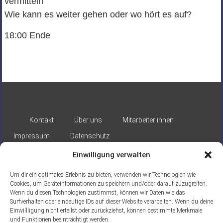
vermitteln
Wie
kann es
weiter
gehen
oder
wo
hört es auf?
18:00
Ende
Kontakt
Über uns
Mitarbeiter:innen
Impressum
Datenschutz
Einwilligung verwalten
Um dir ein optimales Erlebnis zu bieten, verwenden wir Technologien wie
Cookies, um Geräteinformationen zu speichern und/oder darauf zuzugreifen.
Wenn du diesen Technologien zustimmst, können wir Daten wie das
Surfverhalten oder eindeutige IDs auf dieser Website verarbeiten. Wenn du deine
Gefördert durch:
Einwillligung nicht erteilst oder zurückziehst, können bestimmte Merkmale
und Funktionen beeinträchtigt werden.