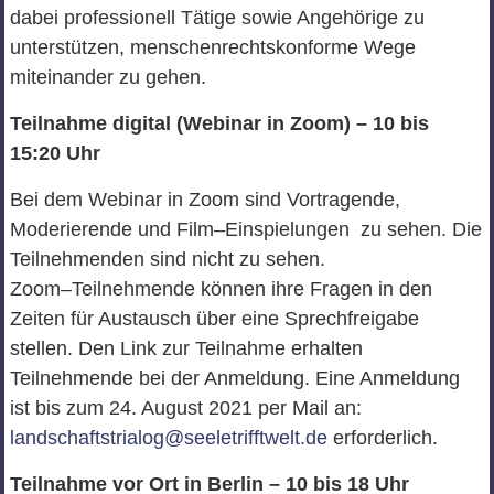
dabei professionell Tätige sowie Angehörige zu
unterstützen, menschenrechtskonforme Wege
miteinander zu gehen.
Teilnahme digital (Webinar in Zoom)
–
10 bis
15:20 Uhr
Bei dem Webi
n
ar in Zoom sind Vortragende,
Moderierende und Film
–
Einspielungen
zu sehen.
D
ie
Teilnehmenden
sind
nicht zu sehen.
Zoom
–
Teilnehmende können
ihre Fragen in d
en
Zeiten für Austausch über eine Sprechfreigabe
stellen.
Den Link zur Teilnahme erhalten
Teilnehmende bei de
r Anmeldung
. Eine Anmeldung
ist bis zum 24. August 2021 per Mail an:
landschaftstrialog@seeletrifftwelt.de
erforderlich.
Teilnahme
vor
Ort
in Berlin
–
10 bis 18 Uhr