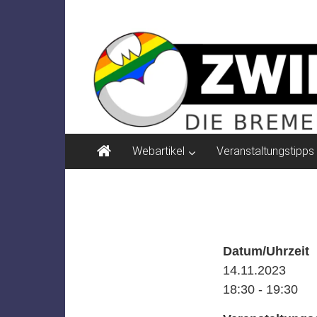
Zum
ZWIELICHT
Inhalt
springen
BREMEN
DIE
BREMER
ZEITSCHRIFT
FÜR
PSYCHOSOZIALE
Webartikel
Veranstaltungstipps
THEMEN
Datum/Uhrzeit
14.11.2023
18:30 - 19:30