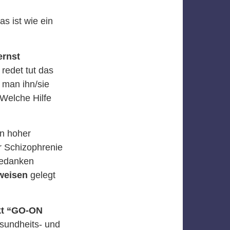
s ist wie ein
ernst
redet tut das
l man ihn/sie
Welche Hilfe
in hoher
r Schizophrenie
Gedanken
weisen
gelegt
kt “GO-ON
sundheits- und