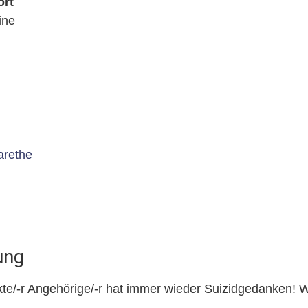
ort
ine
arethe
ung
kte/-r Angehörige/-r hat immer wieder Suizidgedanken! Wi