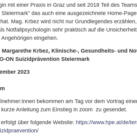
gin mit einer Praxis in Graz und seit 2018 Teil des Te
n Steiermark” das auch eine ausgezeichnete Home-Page
hat. Mag. Krbez wird nicht nur Grundlegendes erzählen
als Notfallpsychologin sehr praktisch auf die Unsicherhei
r Angehörigen eingehen.
 Margarethe Krbez, Klinische-, Gesundheits- und Not
O-ON Suizidprävention Steiermark
vember 2023
om
lnehmer:innen bekommen am Tag vor dem Vortrag einen
 kurze Anleitung zum Einstieg in zoom zu gesendet.
erfolgt über folgende Website:
https://www.hpe.at/de/ter
izidpraevention/