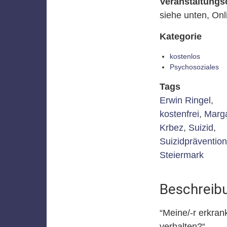
Veranstaltungs
siehe unten, Onl
Kategorie
kostenlos
Psychosoziales
Tags
Erwin Ringel
,
kostenfrei
,
Marg
Krbez
,
Suizid
,
Suizidprävention
Steiermark
Beschreib
“Meine/-r erkran
verhalten?“