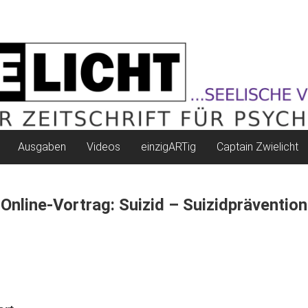
Ausgaben
Videos
einzigARTig
Captain Zwielicht
Online-Vortrag: Suizid – Suizidprävention