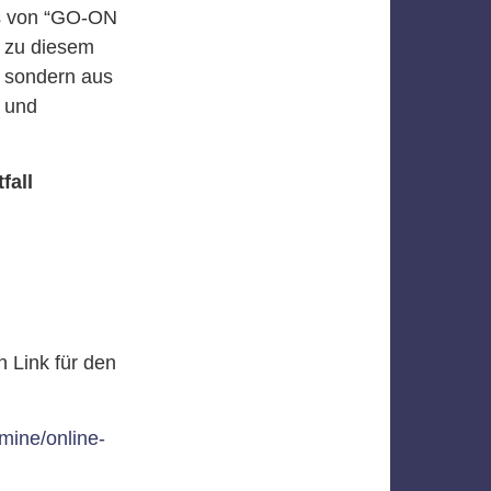
ams von “GO-ON
 zu diesem
, sondern aus
t und
fall
 Link für den
mine/online-