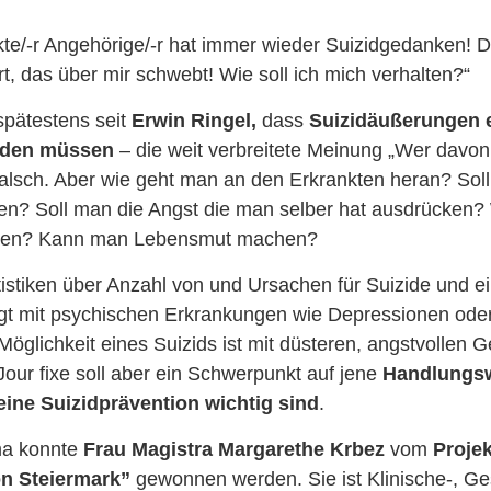
kte/-r Angehörige/-r hat immer wieder Suizidgedanken! Da
 das über mir schwebt! Wie soll ich mich verhalten?“
pätestens seit
Erwin Ringel,
dass
Suizidäußerungen 
den müssen
– die weit verbreitete Meinung „Wer davon 
er falsch. Aber wie geht man an den Erkrankten heran? Sol
en? Soll man die Angst die man selber hat ausdrücken? 
ten? Kann man Lebensmut machen?
atistiken über Anzahl von und Ursachen für Suizide und e
gt mit psychischen Erkrankungen wie Depressionen ode
glichkeit eines Suizids ist mit düsteren, angstvollen 
our fixe soll aber ein Schwerpunkt auf jene
Handlungs
 eine Suizidprävention wichtig sind
.
ma konnte
Frau Magistra Margarethe Krbez
vom
Proje
on Steiermark”
gewonnen werden. Sie ist Klinische-, Ge