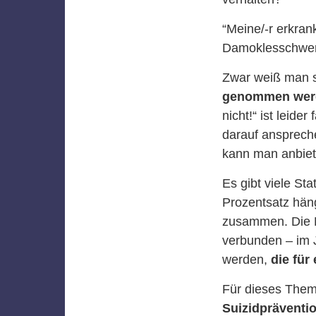
“Meine/-r erkran
Damoklesschwert,
Zwar weiß man s
genommen wer
nicht!“ ist leid
darauf ansprech
kann man anbie
Es gibt viele St
Prozentsatz hän
zusammen. Die Mö
verbunden – im J
werden,
die für
Für dieses The
Suizidpräventi