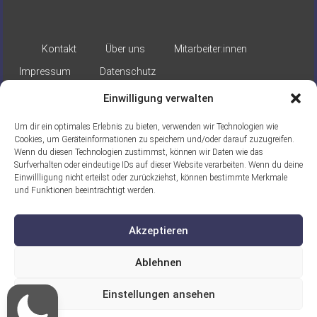
Kontakt
Über uns
Mitarbeiter:innen
Impressum
Datenschutz
Einwilligung verwalten
Um dir ein optimales Erlebnis zu bieten, verwenden wir Technologien wie
Cookies, um Geräteinformationen zu speichern und/oder darauf zuzugreifen.
Wenn du diesen Technologien zustimmst, können wir Daten wie das
Surfverhalten oder eindeutige IDs auf dieser Website verarbeiten. Wenn du deine
Gefördert durch:
Einwillligung nicht erteilst oder zurückziehst, können bestimmte Merkmale
und Funktionen beeinträchtigt werden.
Akzeptieren
Ablehnen
Ein Projekt der ASB Seelische
Einstellungen ansehen
Gesundheit gGmbH