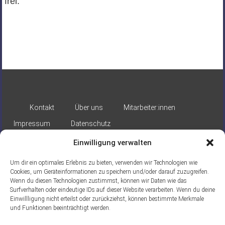
frei.
Kontakt
Über uns
Mitarbeiter:innen
Impressum
Datenschutz
Einwilligung verwalten
Um dir ein optimales Erlebnis zu bieten, verwenden wir Technologien wie
Cookies, um Geräteinformationen zu speichern und/oder darauf zuzugreifen.
Wenn du diesen Technologien zustimmst, können wir Daten wie das
Surfverhalten oder eindeutige IDs auf dieser Website verarbeiten. Wenn du deine
Gefördert durch:
Einwillligung nicht erteilst oder zurückziehst, können bestimmte Merkmale
und Funktionen beeinträchtigt werden.