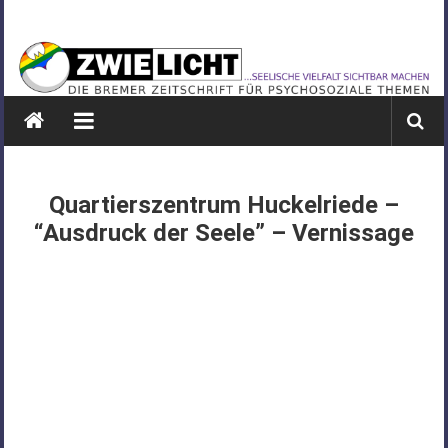
Zum
ZWIELICHT
Inhalt
springen
BREMEN
DIE
BREMER
ZEITSCHRIFT
FÜR
Quartierszentrum Huckelriede –
PSYCHOSOZIALE
“Ausdruck der Seele” – Vernissage
THEMEN