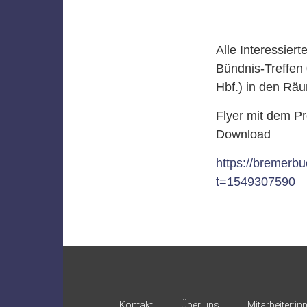
Alle Interessier
Bündnis-Treffen
Hbf.) in den Rä
Flyer mit dem P
Download
https://bremerb
t=1549307590
Kontakt
Über uns
Mitarbeiter:in