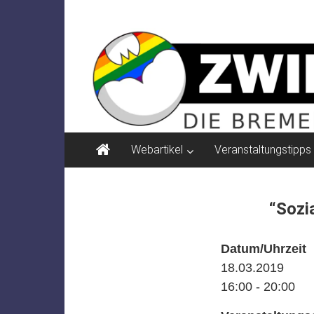
Zum
ZWIELICHT
Inhalt
springen
BREMEN
DIE
BREMER
ZEITSCHRIFT
FÜR
PSYCHOSOZIALE
Webartikel
Veranstaltungstipps
THEMEN
“Sozi
Datum/Uhrzeit
18.03.2019
16:00 - 20:00