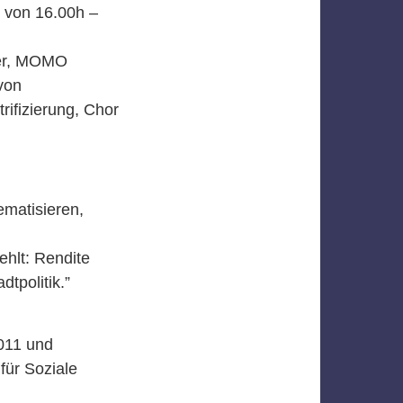
von 16.00h –
ger, MOMO
von
ifizierung, Chor
ematisieren,
hlt: Rendite
tpolitik.”
2011 und
für Soziale