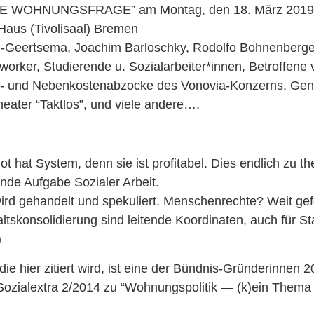
E WOHNUNGSFRAGE” am Montag, den 18. März 2019 
aus (Tivolisaal) Bremen
h-Geertsema, Joachim Barloschky, Rodolfo Bohnenber
orker, Studierende u. Sozialarbeiter*innen, Betroffene 
- und Nebenkostenabzocke des Vonovia-Konzerns, Gentr
heater “Taktlos”, und viele andere….
 hat System, denn sie ist profitabel. Dies endlich zu th
nde Aufgabe Sozialer Arbeit.
rd gehandelt und spekuliert. Menschenrechte? Weit gefe
tskonsolidierung sind leitende Koordinaten, auch für Stad
)
die hier zitiert wird, ist eine der Bündnis-Gründerinnen 
Sozialextra 2/2014 zu “Wohnungspolitik — (k)ein Thema 