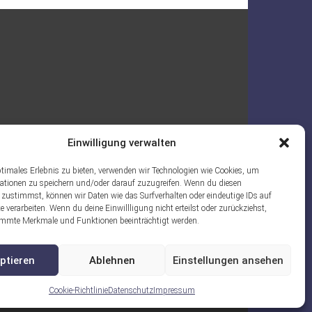
Einwilligung verwalten
ptimales Erlebnis zu bieten, verwenden wir Technologien wie Cookies, um
ationen zu speichern und/oder darauf zuzugreifen. Wenn du diesen
 zustimmst, können wir Daten wie das Surfverhalten oder eindeutige IDs auf
e verarbeiten. Wenn du deine Einwillligung nicht erteilst oder zurückziehst,
mmte Merkmale und Funktionen beeinträchtigt werden.
ptieren
Ablehnen
Einstellungen ansehen
Cookie-Richtlinie
Datenschutz
Impressum