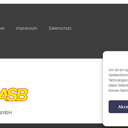
nen
Impressum
Datenschutz
Um dir ein o
Geräteinform
Technologien
dieser Websit
können besti
Akze
 gGmbH