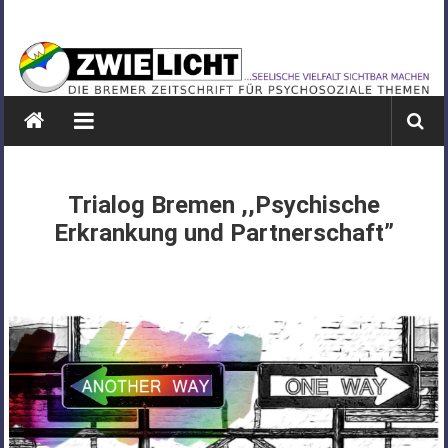
Zum
ZWIELICHT
Inhalt
springen
BREMEN
DIE
BREMER
ZEITSCHRIFT
FÜR
Trialog Bremen ,,Psychische
PSYCHOSOZIALE
Erkrankung und Partnerschaft”
THEMEN