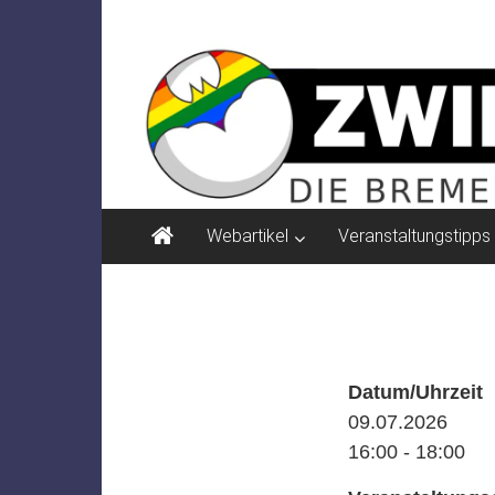
Zum
ZWIELICHT
Inhalt
springen
BREMEN
DIE
BREMER
ZEITSCHRIFT
FÜR
PSYCHOSOZIALE
Webartikel
Veranstaltungstipps
THEMEN
Datum/Uhrzeit
09.07.2026
16:00 - 18:00