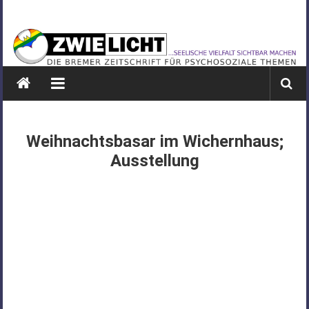
Zum
ZWIELICHT
Inhalt
springen
BREMEN
DIE
BREMER
ZEITSCHRIFT
FÜR
Weihnachtsbasar im Wichernhaus;
PSYCHOSOZIALE
Ausstellung
THEMEN