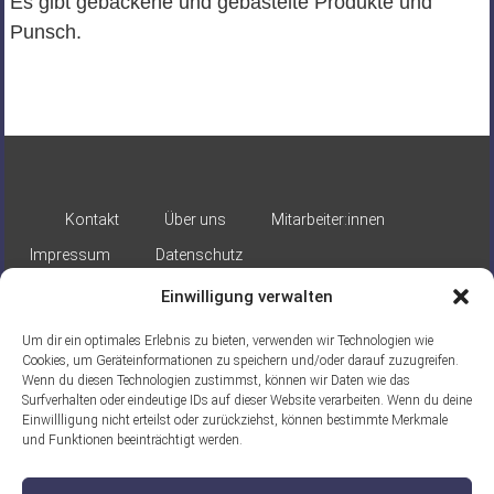
Es gibt gebackene und gebastelte Produkte und
Punsch.
Kontakt
Über uns
Mitarbeiter:innen
Impressum
Datenschutz
Einwilligung verwalten
Um dir ein optimales Erlebnis zu bieten, verwenden wir Technologien wie
Cookies, um Geräteinformationen zu speichern und/oder darauf zuzugreifen.
Wenn du diesen Technologien zustimmst, können wir Daten wie das
Surfverhalten oder eindeutige IDs auf dieser Website verarbeiten. Wenn du deine
Gefördert durch:
Einwillligung nicht erteilst oder zurückziehst, können bestimmte Merkmale
und Funktionen beeinträchtigt werden.