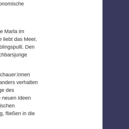
ökonomische
ge Marla im
 liebt das Meer,
lingspulli. Den
achbarsjunge
schauer:innen
 anders verhalten
ge des
e neuen Ideen
fischen
 fließen in die