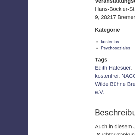
Veranstaltungs
Hans-Böckler-St
9, 28217 Breme
Kategorie
kostenlos
Psychosoziales
Tags
Edith Hatesuer
,
kostenfrei
,
NAC
Wilde Bühne Br
e.V.
Beschreib
Auch in diesem 
„Suchterkrankung