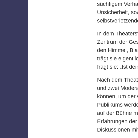
süchtigem Verhal
Unsicherheit, s
selbstverletzend
In dem Theaterst
Zentrum der Gesc
den Himmel, Bla
trägt sie eigent
fragt sie: „Ist d
Nach dem Theate
und zwei Moderat
können, um der 
Publikums werde
auf der Bühne mi
Erfahrungen der 
Diskussionen mit