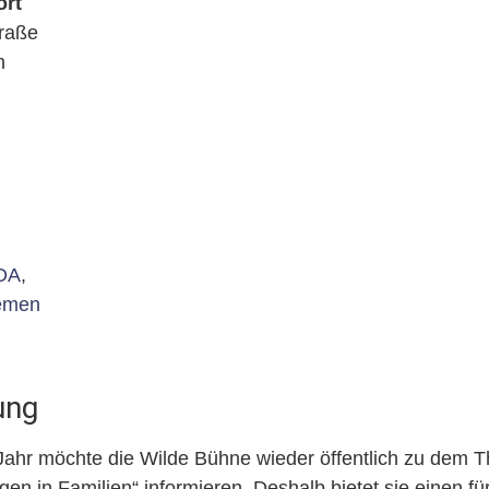
ort
raße
n
OA
,
emen
ung
Jahr möchte die Wilde Bühne wieder öffentlich zu dem 
en in Familien“ informieren. Deshalb bietet sie einen für