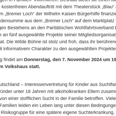
kostenfreien Abendauftritt mit dem Theaterstück „Blau“ 
„Bremer Loch“ der Wilhelm Kaisen Bürgerhilfe finanzier
ndensumme aus dem „Bremer Loch“ auf dem Marktplatz 
igen Bestehens an den Paritätischen Wohlfahrtsverband
e an fünf ausgewählte Projekte seiner Mitgliedsorganisa
t. Die Wilde Bühne ist stolz und froh, dass ihr berühren
t informativem Charakter zu den ausgewählten Projekte
ng findet am
Donnerstag, den 7. November 2024 um 19.
m Volkshaus statt.
chland – Interessenvertretung für Kinder aus Suchtfami
 Kinder unter 18 Jahren mit alkoholkranken Eltern zusa
von einer stofflichen Sucht in der Familie betroffen. Viel
Familien leiden ein Leben lang unter diesen Bedingunge
 Risikogruppe für eine spätere eigene Suchterkrankung.