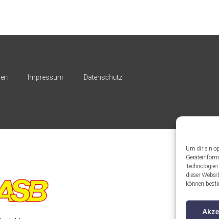
nen
Impressum
Datenschutz
Um dir ein o
Geräteinform
Technologien
dieser Websit
können besti
Akze