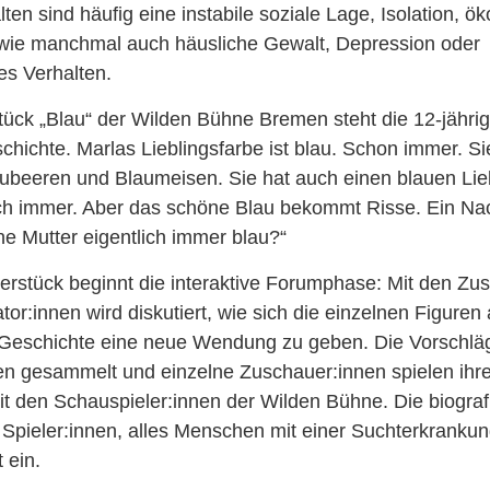
ten sind häufig eine instabile soziale Lage, Isolation, 
owie manchmal auch häusliche Gewalt, Depression oder
es Verhalten.
ück „Blau“ der Wilden Bühne Bremen steht die 12-jähri
hichte. Marlas Lieblingsfarbe ist blau. Schon immer. Sie
ubeeren und Blaumeisen. Sie hat auch einen blauen Lieb
lich immer. Aber das schöne Blau bekommt Risse. Ein N
eine Mutter eigentlich immer blau?“
rstück beginnt die interaktive Forumphase: Mit den Zu
or:innen wird diskutiert, wie sich die einzelnen Figuren
Geschichte eine neue Wendung zu geben. Die Vorschlä
n gesammelt und einzelne Zuschauer:innen spielen ihr
t den Schauspieler:innen der Wilden Bühne. Die biogra
Spieler:innen, alles Menschen mit einer Suchterkrankung,
 ein.