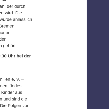
an, der durch
t wird. Die
wurde anlässlich
 Bremen
tionen
der
n gehört.
30 Uhr bei der
lien e. V. –
mmen. Jedes
e Kinder aus
n und sind die
 Die Folgen von