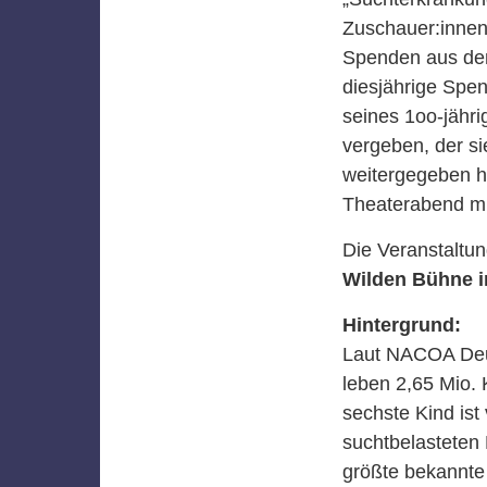
Zuschauer:innen 
Spenden aus dem 
diesjährige Spe
seines 1oo-jähr
vergeben, der si
weitergegeben ha
Theaterabend mi
Die Veranstaltu
Wilden Bühne i
Hintergrund:
Laut NACOA Deuts
leben 2,65 Mio.
sechste Kind ist 
suchtbelasteten 
größte bekannte