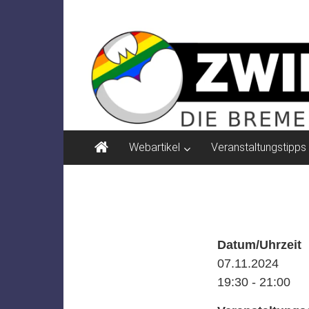
Zum
ZWIELICHT
Inhalt
springen
BREMEN
DIE
BREMER
ZEITSCHRIFT
FÜR
PSYCHOSOZIALE
Webartikel
Veranstaltungstipps
THEMEN
Datum/Uhrzeit
07.11.2024
19:30 - 21:00