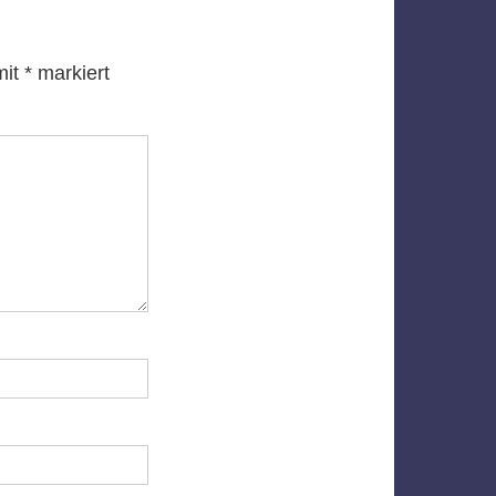
mit
*
markiert