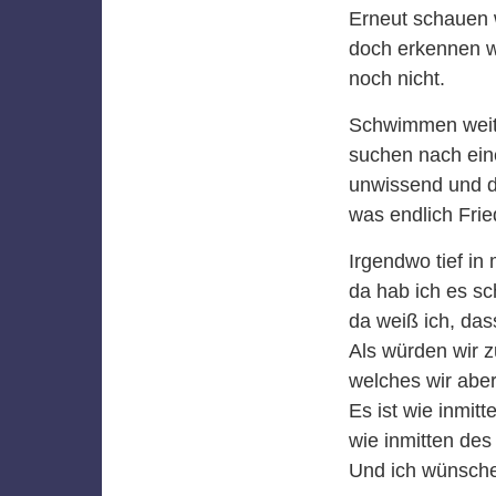
Erneut schauen w
doch erkennen wi
noch nicht.
Schwimmen weite
suchen nach ei
unwissend und d
was endlich Fri
Irgendwo tief in m
da hab ich es sc
da weiß ich, da
Als würden wir 
welches wir abe
Es ist wie inmit
wie inmitten des
Und ich wünsche