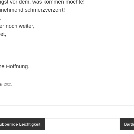
 Angst vor dem, was kommen mochte!
zunehmend schmerzverzerrt!
,
er noch weiter,
et,
ne Hoffnung.
2025
avigation
lubbernde Leichtigkeit
Bartl