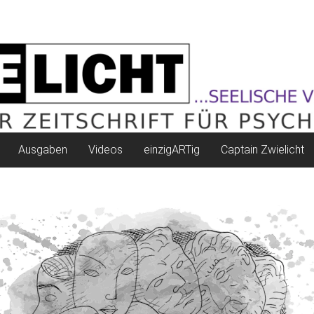
Ausgaben
Videos
einzigARTig
Captain Zwielicht