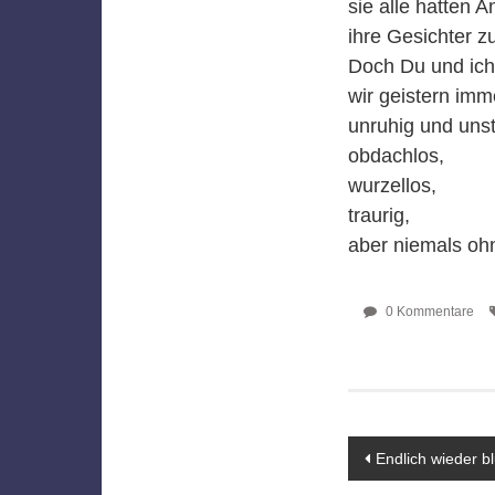
sie alle hatten
ihre Gesichter 
Doch Du und ich
wir geistern imm
unruhig und unst
obdachlos,
wurzellos,
traurig,
aber niemals oh
0 Kommentare
Beitragsn
Endlich wieder b