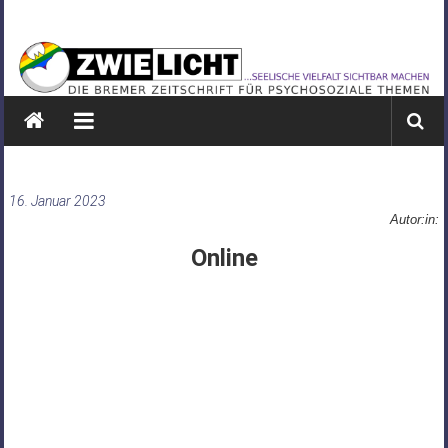
Zum
ZWIELICHT
Inhalt
springen
BREMEN
DIE
BREMER
ZEITSCHRIFT
FÜR
16. Januar 2023
PSYCHOSOZIALE
Autor:in:
THEMEN
Online