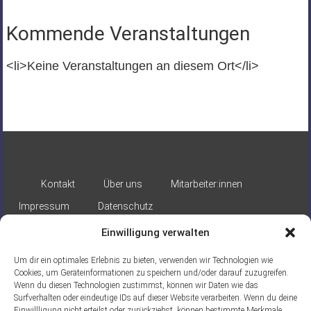
Kommende Veranstaltungen
<li>Keine Veranstaltungen an diesem Ort</li>
Kontakt
Über uns
Mitarbeiter:innen
Impressum
Datenschutz
Einwilligung verwalten
Um dir ein optimales Erlebnis zu bieten, verwenden wir Technologien wie
Cookies, um Geräteinformationen zu speichern und/oder darauf zuzugreifen.
Wenn du diesen Technologien zustimmst, können wir Daten wie das
Surfverhalten oder eindeutige IDs auf dieser Website verarbeiten. Wenn du deine
Gefördert durch:
Einwillligung nicht erteilst oder zurückziehst, können bestimmte Merkmale