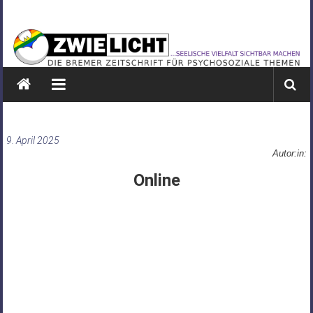
Zum
ZWIELICHT
Inhalt
springen
BREMEN
DIE
BREMER
ZEITSCHRIFT
FÜR
9. April 2025
PSYCHOSOZIALE
Autor:in:
THEMEN
Online