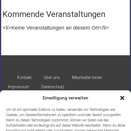
Kommende Veranstaltungen
<li>Keine Veranstaltungen an diesem Ort</li>
Kontakt
Über uns
Mitarbeiter:innen
Impressum
Datenschutz
Einwilligung verwalten
Um dir ein optimales Erlebnis zu bieten, verwenden wir Technologien wie
Cookies, um Geräteinformationen zu speichern und/oder darauf zuzugreifen.
Wenn du diesen Technologien zustimmst, können wir Daten wie das
Surfverhalten oder eindeutige IDs auf dieser Website verarbeiten. Wenn du deine
Gefördert durch:
Einwillligung nicht erteilst oder zurückziehst, können bestimmte Merkmale