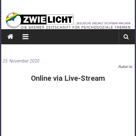
Zum
ZWIELICHT
Inhalt
springen
BREMEN
DIE
BREMER
ZEITSCHRIFT
FÜR
25. November 2020
PSYCHOSOZIALE
Autor:in:
THEMEN
Online via Live-Stream