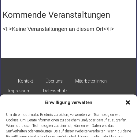
Kommende Veranstaltungen
<li>Keine Veranstaltungen an diesem Ort</li>
Kontakt
Über uns
Mitarbeiter:innen
Impressum
Datenschutz
Einwilligung verwalten
Um dir ein optimales Erlebnis zu bieten, verwenden wir Technologien wie
Cookies, um Geräteinformationen zu speichern und/oder darauf zuzugreifen.
Wenn du diesen Technologien zustimmst, können wir Daten wie das
Surfverhalten oder eindeutige IDs auf dieser Website verarbeiten. Wenn du deine
Gefördert durch:
Einwillligung nicht erteilst oder zurückziehst, können bestimmte Merkmale