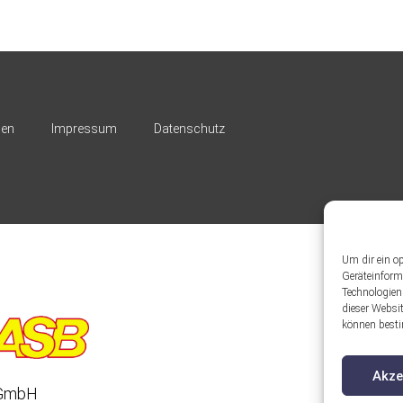
nen
Impressum
Datenschutz
Um dir ein o
Geräteinform
Technologien
dieser Websit
können besti
Akze
 gGmbH