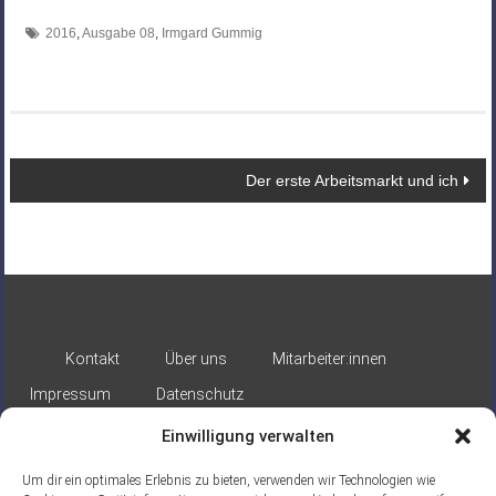
2016
,
Ausgabe 08
,
Irmgard Gummig
Beitragsnavigation
Der erste Arbeitsmarkt und ich
Kontakt
Über uns
Mitarbeiter:innen
Impressum
Datenschutz
Einwilligung verwalten
Um dir ein optimales Erlebnis zu bieten, verwenden wir Technologien wie