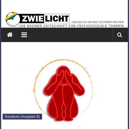
Zum
ZWIELICHT
Inhalt
springen
BREMEN
DIE
BREMER
ZEITSCHRIFT
FÜR
PSYCHOSOZIALE
THEMEN
Kreatives (Ausgabe 8)