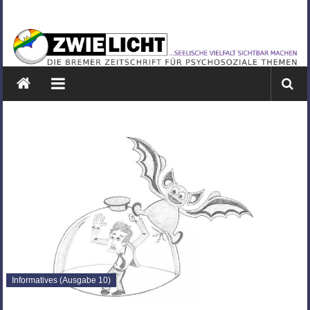
Zum
ZWIELICHT
Inhalt
springen
BREMEN
DIE
BREMER
ZEITSCHRIFT
FÜR
PSYCHOSOZIALE
THEMEN
Informatives (Ausgabe 10)