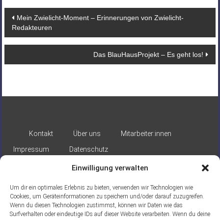
Beitragsnavigation
Mein Zwielicht-Moment – Erinnerungen von Zwielicht-
Redakteuren
Das BlauHausProjekt – Es geht los!
Kontakt
Über uns
Mitarbeiter:innen
Impressum
Datenschutz
Einwilligung verwalten
Um dir ein optimales Erlebnis zu bieten, verwenden wir Technologien wie
Cookies, um Geräteinformationen zu speichern und/oder darauf zuzugreifen.
Wenn du diesen Technologien zustimmst, können wir Daten wie das
Surfverhalten oder eindeutige IDs auf dieser Website verarbeiten. Wenn du deine