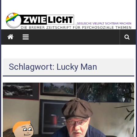
Zum
ZWIELICHT
Inhalt
springen
BREMEN
DIE
BREMER
ZEITSCHRIFT
FÜR
PSYCHOSOZIALE
Schlagwort: Lucky Man
THEMEN