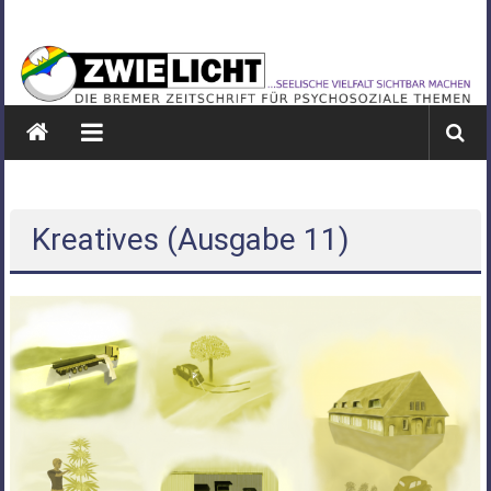
Zum
ZWIELICHT
Inhalt
springen
BREMEN
DIE
BREMER
ZEITSCHRIFT
FÜR
PSYCHOSOZIALE
Kreatives (Ausgabe 11)
THEMEN