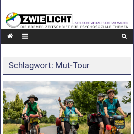
Zum
ZWIELICHT
Inhalt
springen
BREMEN
DIE
BREMER
ZEITSCHRIFT
FÜR
PSYCHOSOZIALE
Schlagwort: Mut-Tour
THEMEN