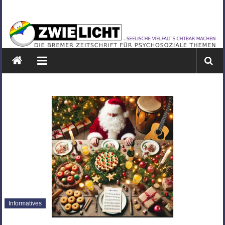
Zum
ZWIELICHT
Inhalt
springen
BREMEN
DIE
BREMER
ZEITSCHRIFT
FÜR
PSYCHOSOZIALE
THEMEN
Informatives