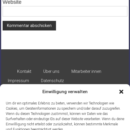
Website
Alternative:
Kontakt
Über uns
Mitarbeiter:innen
Impressum
Datenschutz
Einwilligung verwalten
Um dir ein optimales Erlebnis zu bieten, verwenden wir Technologien wie
Cookies, um Geräteinformationen zu speichern und/oder darauf zuzugreifen.
Wenn du diesen Technologien zustimmst, können wir Daten wie das
Surfverhalten oder eindeutige IDs auf dieser Website verarbeiten. Wenn du deine
Gefördert durch:
Einwillligung nicht erteilst oder zurückziehst, können bestimmte Merkmale
und Funktionen beeinträchtigt werden.