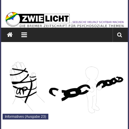
Zum
ZWIELICHT
Inhalt
springen
BREMEN
DIE
BREMER
ZEITSCHRIFT
FÜR
PSYCHOSOZIALE
THEMEN
Informatives (Ausgabe 23)