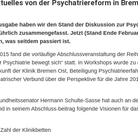
tuelles von der Psychatriereform in Bre
Ausgabe haben wir den Stand der Diskussion zur Psyc
hrlich zusammengefasst. Jetzt (Stand Ende Februar)
n, was seitdem passiert ist.
15 fand die vorläufige Abschlussveranstaltung der Reih
r Psychiatrie bewegt sich“ statt. In Workshops wurde z
kunft der Klinik Bremen Ost, Beteiligung Psychiatrieerfa
rischer Verbund über die Perspektive für die Jahre 20
ndheitssenator Hermann Schulte-Sasse hat auch an de
d in seinem Abschluss-beitrag folgende Visionen für da
Zahl der Klinikbetten