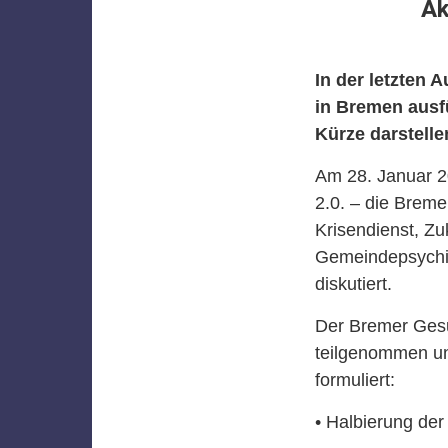
Ak
In der letzten 
in Bremen ausfü
Kürze darstelle
Am 28. Januar 20
2.0. – die Breme
Krisendienst, Zu
Gemeindepsychiat
diskutiert.
Der Bremer Gesu
teilgenommen un
formuliert:
• Halbierung der 