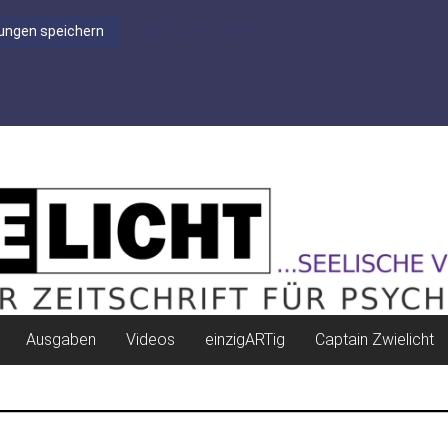
Einstellungen ansehen
lungen speichern
Ausgaben
Videos
einzigARTig
Captain Zwielicht